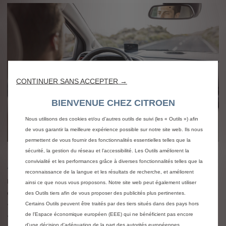
CONTINUER SANS ACCEPTER →
BIENVENUE CHEZ CITROEN
Nous utilisons des cookies et/ou d’autres outils de suivi (les « Outils ») afin
de vous garantir la meilleure expérience possible sur notre site web. Ils nous
permettent de vous fournir des fonctionnalités essentielles telles que la
sécurité, la gestion du réseau et l’accessibilité. Les Outils améliorent la
À quel montant s'élève la prime ?
convivialité et les performances grâce à diverses fonctionnalités telles que la
reconnaissance de la langue et les résultats de recherche, et améliorent
Le montant de l’aide est fixé grâce à un barème précis qui prend en
ainsi ce que nous vous proposons. Notre site web peut également utiliser
compte :
des Outils tiers afin de vous proposer des publicités plus pertinentes.
Certains Outils peuvent être traités par des tiers situés dans des pays hors
• le type d’acheteur : personne physique ou morale
de l'Espace économique européen (EEE) qui ne bénéficient pas encore
• le revenu fiscal du demandeur
d'une décision d'adéquation de la part des autorités européennes