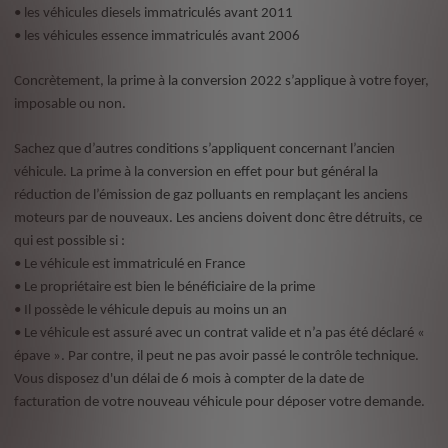
• les véhicules diesels immatriculés avant 2011
• les véhicules essence immatriculés avant 2006
Concrètement, la prime à la conversion 2022 s’applique à votre foyer,
imposable ou non.
Sachez que d’autres conditions s’appliquent concernant l’ancien
véhicule. La prime à la conversion en effet pour but général la
réduction de l’émission de gaz polluants en remplaçant les anciens
moteurs par de nouveaux. Les anciens doivent donc être détruits, ce
qui est possible si :
• Le véhicule est immatriculé en France
• Le propriétaire est bien le bénéficiaire de la prime
• Il possède le véhicule depuis au moins un an
• Le véhicule est assuré avec un contrat valide et n’a pas été déclaré «
épave ». Par contre, il peut ne pas avoir passé le contrôle technique.
Vous disposez d'un délai de 6 mois à compter de la date de
facturation de votre nouveau véhicule pour déposer votre demande.