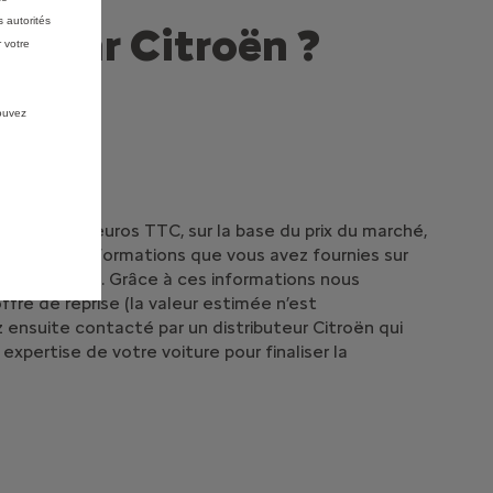
 autorités
se par Citroën ?
 votre
pouvez
 estimée en euros TTC, sur la base du prix du marché,
es et des informations que vous avez fournies sur
 votre voiture. Grâce à ces informations nous
ffre de reprise (la valeur estimée n’est
z ensuite contacté par un distributeur Citroën qui
xpertise de votre voiture pour finaliser la