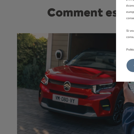
écono
Comment est cal
europ
conse
Si vo
consu
Polit