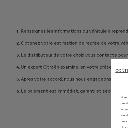
Renseignez les informations du véhicule à reprend
Obtenez votre estimation de reprise de votre véh
Le distributeur de votre choix vous contacte pour
Un expert Citroën examine, en votre présence, l’ét
CONTI
Après votre accord, nous nous engageons à une r
Le paiement est immédiat, garanti et sécurisé.
Nous 
possi
la ge
fonct
nous 
plus 