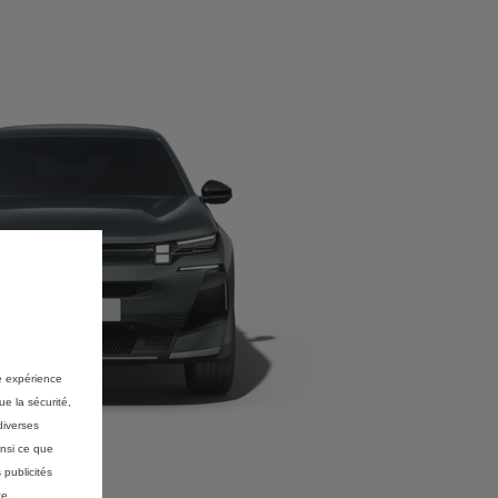
re expérience
ue la sécurité,
diverses
insi ce que
 publicités
ce