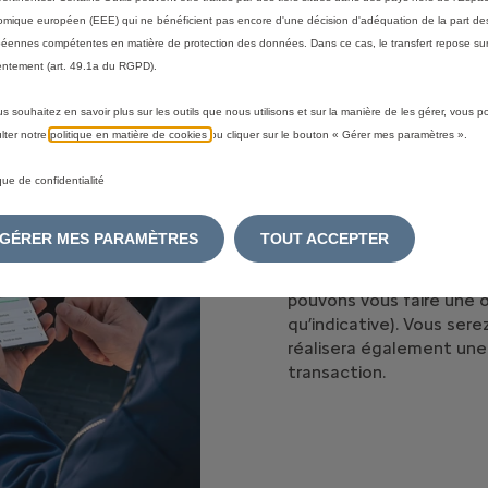
mique européen (EEE) qui ne bénéficient pas encore d'une décision d'adéquation de la part des
culée la valeur de repri
éennes compétentes en matière de protection des données. Dans ce cas, le transfert repose sur
ntement (art. 49.1a du RGPD).
us souhaitez en savoir plus sur les outils que nous utilisons et sur la manière de les gérer, vous 
lter notre
politique en matière de cookies
ou cliquer sur le bouton « Gérer mes paramètres ».
ique de confidentialité
La valeur de reprise est
GÉRER MES PARAMÈTRES
TOUT ACCEPTER
des transactions récent
l’état et les options de
pouvons vous faire une o
qu’indicative). Vous sere
réalisera également une e
transaction.