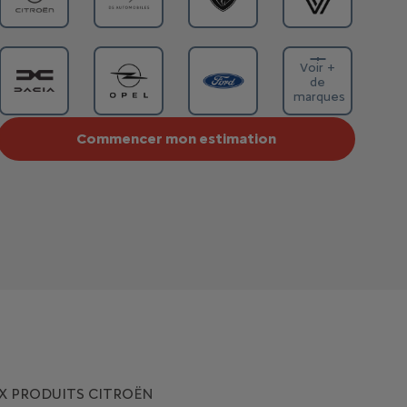
Voir +
de
marques
Commencer mon estimation
X PRODUITS CITRO
ËN