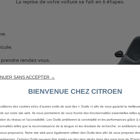
La reprise de votre voiture se fait en 6 étapes.
re.
icule.
 prendre rendez-vous.
at de votre véhicule.
NUER SANS ACCEPTER →
eprise immédiate.
BIENVENUE CHEZ CITROEN
utilisons des cookies et/ou d’autres outils de suivi (les « Outils ») afin de vous garantir la meilleu
ble sur notre site web. Ils nous permettent de vous fournir des fonctionnalités essentielles telles q
stion du réseau et l’accessibilité. Les Outils améliorent la convivialité et les performances grâce à 
ionnalités telles que la reconnaissance de la langue et les résultats de recherche, et améliorent a
vous proposons. Notre site web peut également utiliser des Outils tiers afin de vous proposer des
pertinentes. Certains Outils peuvent être traités par des tiers situés dans des pays hors de l'Espa